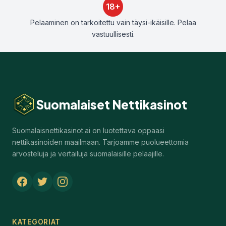
18+
Pelaaminen on tarkoitettu vain täysi-ikäisille. Pelaa
vastuullisesti.
Suomalaiset Nettikasinot
Suomalaisnettikasinot.ai on luotettava oppaasi
nettikasinoiden maailmaan. Tarjoamme puolueettomia
arvosteluja ja vertailuja suomalaisille pelaajille.
KATEGORIAT