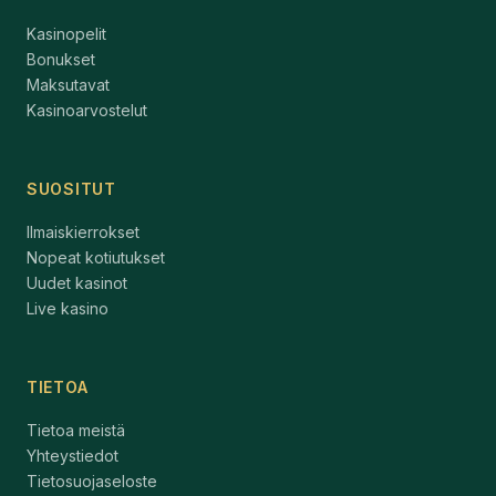
Kasinopelit
Bonukset
Maksutavat
Kasinoarvostelut
SUOSITUT
Ilmaiskierrokset
Nopeat kotiutukset
Uudet kasinot
Live kasino
TIETOA
Tietoa meistä
Yhteystiedot
Tietosuojaseloste