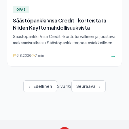
OPAS
Säästöpankki Visa Credit -korteista Ja
Niiden Käyttömahdollisuuksista
Säästöpankki Visa Credit -kortti: turvallinen ja joustava
maksamisratkaisu Säästöpankki tarjoaa asiakkailleen
monipuolisia pankki- ja luottokortti...
→
6.8.2026
7 min
← Edellinen
Sivu 1/3
Seuraava →