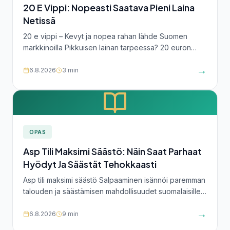
20 E Vippi: Nopeasti Saatava Pieni Laina
Netissä
20 e vippi – Kevyt ja nopea rahan lähde Suomen
markkinoilla Pikkuisen lainan tarpeessa? 20 euron
vippi tarjoaa lyhytaikaisen ja vaivattoman ratkai...
→
6.8.2026
3 min
OPAS
Asp Tili Maksimi Säästö: Näin Saat Parhaat
Hyödyt Ja Säästät Tehokkaasti
Asp tili maksimi säästö Salpaaminen isännöi paremman
talouden ja säästämisen mahdollisuudet suomalaisille,
jotka haaveilevat ensiasunnostaan. Asp-...
→
6.8.2026
9 min