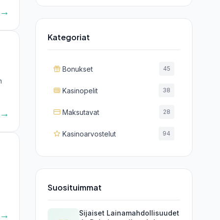
→
Kategoriat
Bonukset
45
Kasinopelit
38
→
Maksutavat
28
Kasinoarvostelut
94
Suosituimmat
Sijaiset Lainamahdollisuudet
→