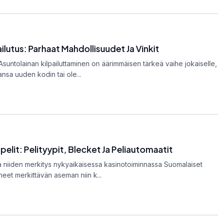
ilutus: Parhaat Mahdollisuudet Ja Vinkit
nsa uuden kodin tai ole...
elit: Pelityypit, Blecket Ja Peliautomaatit
iiden merkitys nykyaikaisessa kasinotoiminnassa Suomalaiset
neet merkittävän aseman niin k...