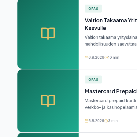
OPAS
Valtion Takaama Yrit
Kasvulle
Valtion takaama yrityslaina Valtion takaama yrityslaina tarjoaa suomalaisille yrityksi
mahdollisuuden saavuttaa 
6.8.2026
10 min
OPAS
Mastercard Prepaid 
Mastercard prepaid kortti Suomalaisilla pelaajilla, jotka etsivät turvallista ja kätevää tapaa nautti
verkko- ja kasinopelaamis
6.8.2026
3 min