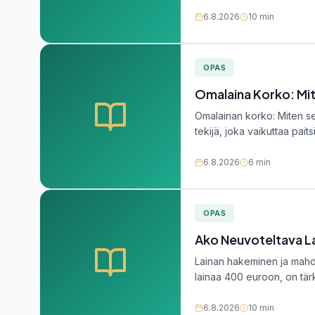
6.8.2026
10 min
OPAS
Omalaina Korko: Mit
Omalainan korko: Miten se vaikuttaa si
tekijä, joka vaikuttaa paits
6.8.2026
6 min
OPAS
Ako Neuvoteltava La
Lainan hakeminen ja mahdollisuudet 400 eu
lainaa 400 euroon, on tärk
6.8.2026
10 min