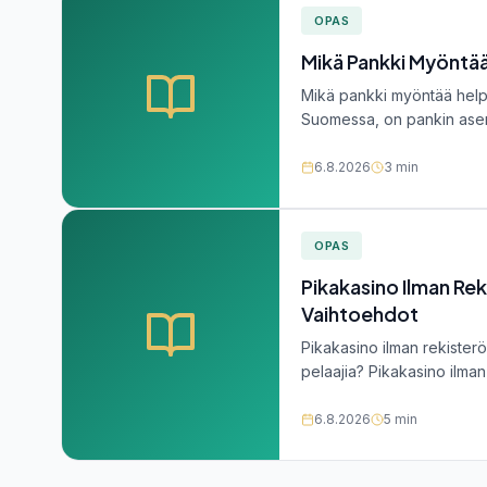
OPAS
Mikä Pankki Myöntä
Mikä pankki myöntää helpoiten lainaa Yksi merkittävimmistä t
Suomessa, on pankin asen
6.8.2026
3 min
OPAS
Pikakasino Ilman Re
Vaihtoehdot
Pikakasino ilman rekisterö
pelaajia? Pikakasino
6.8.2026
5 min