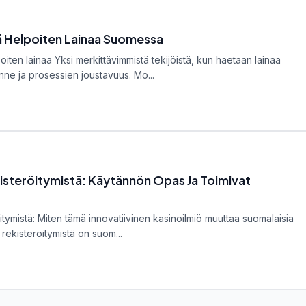
ä Helpoiten Lainaa Suomessa
ekijöistä, kun haetaan lainaa
ne ja prosessien joustavuus. Mo...
kisteröitymistä: Käytännön Opas Ja Toimivat
itymistä: Miten tämä innovatiivinen kasinoilmiö muuttaa suomalaisia
 ilman rekisteröitymistä on suom...