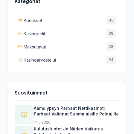
Kategoriat
Bonukset
45
Kasinopelit
38
Maksutavat
28
Kasinoarvostelut
94
Suosituimmat
Aamulypsyn Parhaat Nettikasinot:
Parhaat Valinnat Suomalaisille Pelaajille
14.5.2026
Kulutusluotot Ja Niiden Vaikutus