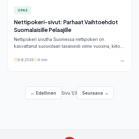
OPAS
Nettipokeri-sivut: Parhaat Vaihtoehdot
Suomalaisille Pelaajille
Nettipokeri sivutha Suomessa nettipokeri on
kasvattanut suosiotaan tasaisesti viime vuosina, kiitos
laajasti saatavilla olevien palveluiden ja suo...
→
9.8.2026
4 min
← Edellinen
Sivu 1/3
Seuraava →