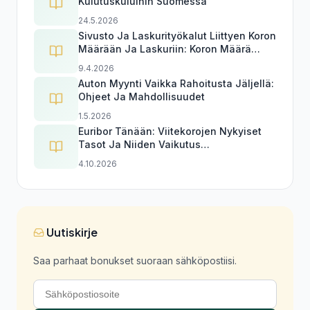
Kulutuskuluihin Suomessa
24.5.2026
Sivusto Ja Laskurityökalut Liittyen Koron
Määrään Ja Laskuriin: Koron Määrä
Laskuri
9.4.2026
Auton Myynti Vaikka Rahoitusta Jäljellä:
Ohjeet Ja Mahdollisuudet
1.5.2026
Euribor Tänään: Viitekorojen Nykyiset
Tasot Ja Niiden Vaikutus
Finanssimarkkinoihin
4.10.2026
Uutiskirje
Saa parhaat bonukset suoraan sähköpostiisi.