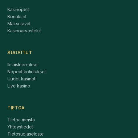
Kasinopelit
Bonukset
Maksutavat
Kasinoarvostelut
SUOSITUT
Ilmaiskierrokset
Nopeat kotiutukset
Uudet kasinot
Live kasino
TIETOA
Tietoa meistä
Yhteystiedot
Tietosuojaseloste