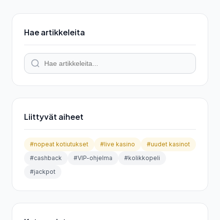
Hae artikkeleita
Liittyvät aiheet
#nopeat kotiutukset
#live kasino
#uudet kasinot
#cashback
#VIP-ohjelma
#kolikkopeli
#jackpot