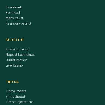
Kasinopelit
Bonukset
Maksutavat
Kasinoarvostelut
SUOSITUT
Ilmaiskierrokset
Nopeat kotiutukset
Uudet kasinot
Live kasino
TIETOA
Tietoa meistä
Yhteystiedot
Tietosuojaseloste