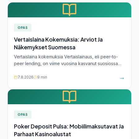
OPAS
Vertaislaina Kokemuksia: Arviot Ja
Näkemykset Suomessa
Vertaislaina kokemuksia Vertaislainaus, eli peer-to-
peer lending, on viime vuosina kasvanut suosiossa
suomalaisessa iGaming-yhteisössä, mikä näkyy...
→
7.8.2026
9 min
OPAS
Poker Deposit Pulsa: Mobiilimaksutavat Ja
Parhaat Kasinoalustat