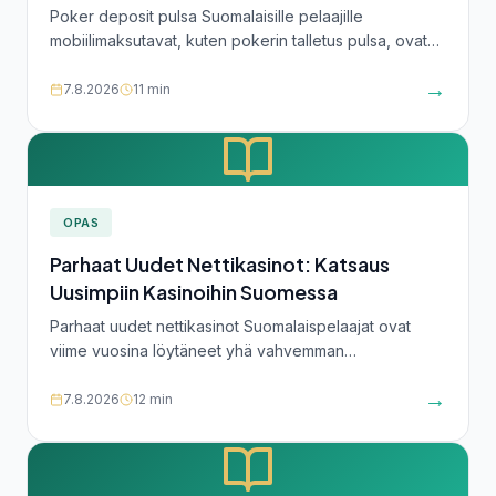
Poker deposit pulsa Suomalaisille pelaajille
mobiilimaksutavat, kuten pokerin talletus pulsa, ovat
tulleet helposti saataville, tarjoten nopean ja...
→
7.8.2026
11 min
OPAS
Parhaat Uudet Nettikasinot: Katsaus
Uusimpiin Kasinoihin Suomessa
Parhaat uudet nettikasinot Suomalaispelaajat ovat
viime vuosina löytäneet yhä vahvemman
kiinnostuksen uusien nettikasinoiden suuntaan.
→
Markkinoill...
7.8.2026
12 min