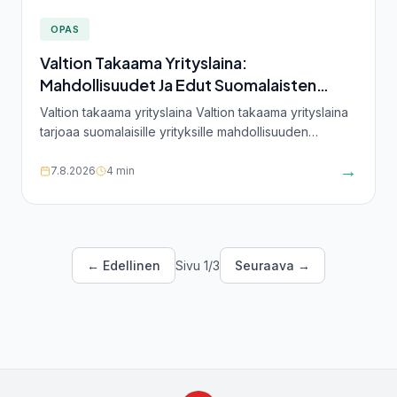
OPAS
Valtion Takaama Yrityslaina:
Mahdollisuudet Ja Edut Suomalaisten
Yritysten Kasvulle
Valtion takaama yrityslaina Valtion takaama yrityslaina
tarjoaa suomalaisille yrityksille mahdollisuuden
saavuttaa rahoitustavoitteensa helpommin ...
→
7.8.2026
4 min
← Edellinen
Sivu 1/3
Seuraava →