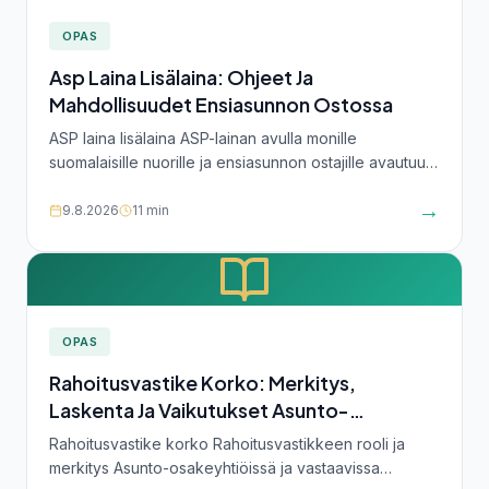
OPAS
Asp Laina Lisälaina: Ohjeet Ja
Mahdollisuudet Ensiasunnon Ostossa
ASP laina lisälaina ASP-lainan avulla monille
suomalaisille nuorille ja ensiasunnon ostajille avautuu
mahdollisuus hankkia oma koti helpommin ja e...
→
9.8.2026
11 min
OPAS
Rahoitusvastike Korko: Merkitys,
Laskenta Ja Vaikutukset Asunto-
osakeyhtiössä
Rahoitusvastike korko Rahoitusvastikkeen rooli ja
merkitys Asunto-osakeyhtiöissä ja vastaavissa