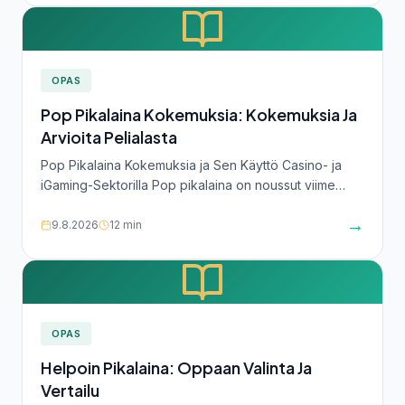
OPAS
Pop Pikalaina Kokemuksia: Kokemuksia Ja
Arvioita Pelialasta
Pop Pikalaina Kokemuksia ja Sen Käyttö Casino- ja
iGaming-Sektorilla Pop pikalaina on noussut viime
vuosina merkittäväksi osaksi suomalaisen pelaa...
→
9.8.2026
12 min
OPAS
Helpoin Pikalaina: Oppaan Valinta Ja
Vertailu