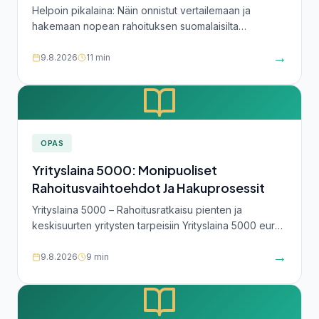
Helpoin pikalaina: Näin onnistut vertailemaan ja
hakemaan nopean rahoituksen suomalaisilta
nettilainoittajilta Suomen nykyisessä taloustilanteessa...
→
9.8.2026
11 min
OPAS
Yrityslaina 5000: Monipuoliset
Rahoitusvaihtoehdot Ja Hakuprosessit
Yrityslaina 5000 – Rahoitusratkaisu pienten ja
keskisuurten yritysten tarpeisiin Yrityslaina 5000 euroa
tarjoaa joustavan ja nopean keinon kattavi...
→
9.8.2026
9 min