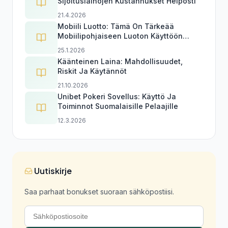
Sijoituslainojen Kustannukset Helposti
21.4.2026
Mobiili Luotto: Tämä On Tärkeää
Mobiilipohjaiseen Luoton Käyttöön
Liittyen
25.1.2026
Käänteinen Laina: Mahdollisuudet,
Riskit Ja Käytännöt
21.10.2026
Unibet Pokeri Sovellus: Käyttö Ja
Toiminnot Suomalaisille Pelaajille
12.3.2026
Uutiskirje
Saa parhaat bonukset suoraan sähköpostiisi.