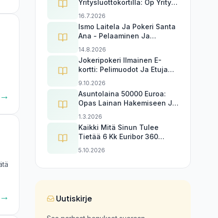
Yritysluottokortilla: Op Yritys
Luottokortti
16.7.2026
Ismo Laitela Ja Pokeri Santa
Ana - Pelaaminen Ja
Julkisuus
14.8.2026
Jokeripokeri Ilmainen E-
kortti: Pelimuodot Ja Etuja
Suomessa
9.10.2026
Asuntolaina 50000 Euroa:
→
Opas Lainan Hakemiseen Ja
Kustannuksiin
1.3.2026
Kaikki Mitä Sinun Tulee
Tietää 6 Kk Euribor 360
Korko - Viitekorko Ja Sen
5.10.2026
Vaikutukset
→
Uutiskirje