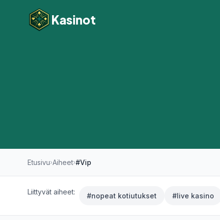
Kasinot
Etusivu
Aiheet
#Vip
›
›
Liittyvät aiheet:
#nopeat kotiutukset
#live kasino