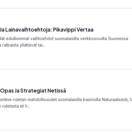
 Ja Lainavaihtoehtoja: Pikavippi Vertaa
 edullisimmat vaihtoehdot suomalaisilta verkkosivuilta Suomessa
ratkaista yllättävät tai...
 Opas Ja Strategiat Netissä
-ruletan mahdollisuudet suomalaisilla kasinoilla Naturaalisesti, tätä
 ruletasta et h...