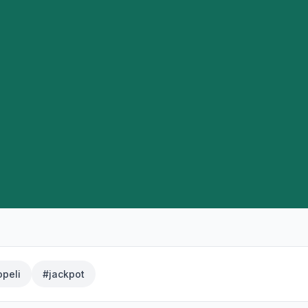
opeli
#jackpot