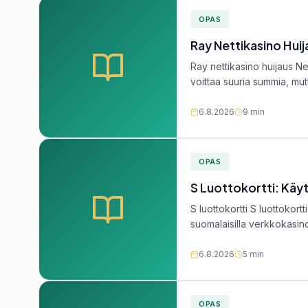
OPAS
Ray Nettikasino Hui
Ray nettikasino huijaus Nettikasinoiden maailma tarjoaa viihdettä, jännitystä ja mahdollisuuden
voittaa suuria summia, mut
6.8.2026
9 min
OPAS
S Luottokortti: Kä
S luottokortti S luottokortti on yksi suosituimmista ja monipuolisimmista maksuvälineistä
suomalaisilla verkkokasinoil
6.8.2026
5 min
OPAS