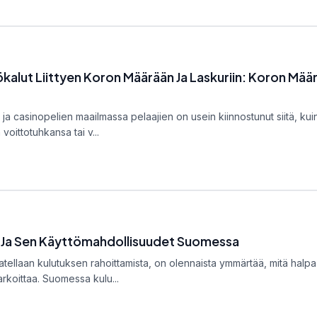
ökalut Liittyen Koron Määrään Ja Laskuriin: Koron Mää
voittotuhkansa tai v...
o Ja Sen Käyttömahdollisuudet Suomessa
arkoittaa. Suomessa kulu...