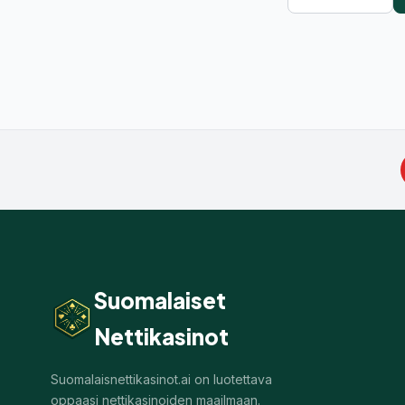
Suomalaiset
Nettikasinot
Suomalaisnettikasinot.ai on luotettava
oppaasi nettikasinoiden maailmaan.