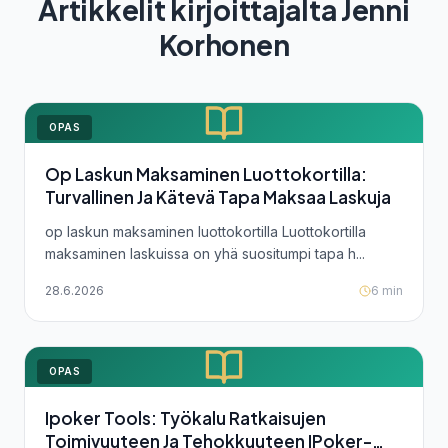
Artikkelit kirjoittajalta Jenni
Korhonen
OPAS
Op Laskun Maksaminen Luottokortilla:
Turvallinen Ja Kätevä Tapa Maksaa Laskuja
op laskun maksaminen luottokortilla Luottokortilla
maksaminen laskuissa on yhä suositumpi tapa h...
28.6.2026
6 min
OPAS
Ipoker Tools: Työkalu Ratkaisujen
Toimivuuteen Ja Tehokkuuteen IPoker-