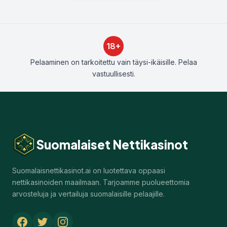
18+
Pelaaminen on tarkoitettu vain täysi-ikäisille. Pelaa
vastuullisesti.
Suomalaiset Nettikasinot
Suomalaisnettikasinot.ai on luotettava oppaasi
nettikasinoiden maailmaan. Tarjoamme puolueettomia
arvosteluja ja vertailuja suomalaisille pelaajille.