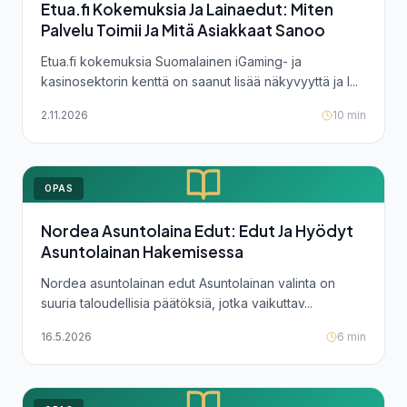
Etua.fi Kokemuksia Ja Lainaedut: Miten
Palvelu Toimii Ja Mitä Asiakkaat Sanoo
Etua.fi kokemuksia Suomalainen iGaming- ja
kasinosektorin kenttä on saanut lisää näkyvyyttä ja l...
2.11.2026
10 min
OPAS
Nordea Asuntolaina Edut: Edut Ja Hyödyt
Asuntolainan Hakemisessa
Nordea asuntolainan edut Asuntolainan valinta on
suuria taloudellisia päätöksiä, jotka vaikuttav...
16.5.2026
6 min